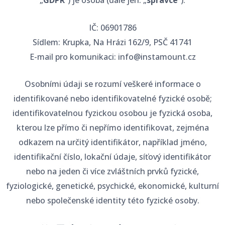
„
GDPR
”) je osoba (dále jen: „
správce
“).
IČ: 06901786
Sídlem: Krupka, Na Hrázi 162/9, PSČ 41741
E-mail pro komunikaci: info@instamount.cz
Osobními údaji se rozumí veškeré informace o
identifikované nebo identifikovatelné fyzické osobě;
identifikovatelnou fyzickou osobou je fyzická osoba,
kterou lze přímo či nepřímo identifikovat, zejména
odkazem na určitý identifikátor, například jméno,
identifikační číslo, lokační údaje, síťový identifikátor
nebo na jeden či více zvláštních prvků fyzické,
fyziologické, genetické, psychické, ekonomické, kulturní
nebo společenské identity této fyzické osoby.